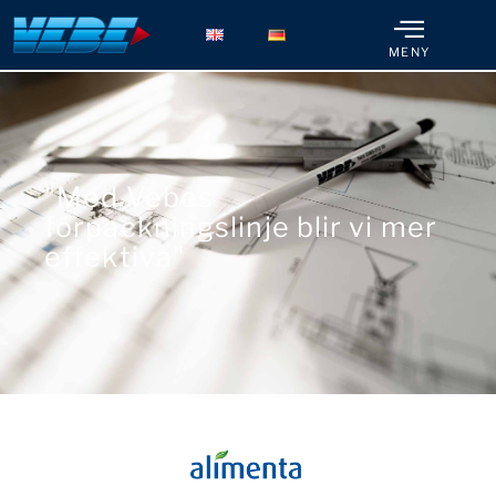
MENY
"Med Vebes
förpackningslinje blir vi mer
effektiva"