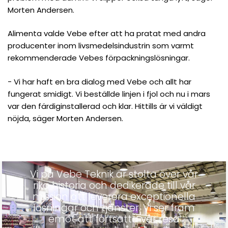
Morten Andersen.
Alimenta valde Vebe efter att ha pratat med andra
producenter inom livsmedelsindustrin som varmt
rekommenderade Vebes förpackningslösningar.
− Vi har haft en bra dialog med Vebe och allt har
fungerat smidigt. Vi beställde linjen i fjol och nu i mars
var den färdiginstallerad och klar. Hittills är vi väldigt
nöjda, säger Morten Andersen.
Vi på Vebe Teknik är stolta över vår
rika historia och dedikerade till vår
mission att leverera exceptionella
lösningar och tjänster. Vi ser fram
emot att fortsätta vår resa