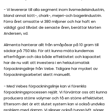
− Vi levererar till alla segment inom livsmedelsindustrin,
bland annat kött-, chark-, mejeri-och bageriindustrin.
Förra året omsatte vi 380 miljoner och har haft en
väldigt god tillväxt de senaste åren, berättar Morten
Andersen, vd.
Alimenta hanterar allt från småpåsar på 10 gram till
säckar på 750 kilo. För att kunna mäta kundernas
efterfrågan och öka både effektivitet och kapacitet
har de nu valt att investera i en helautomatisk
förpackningslinje från Vebe. Tidigare har mycket av
förpackningsarbetet skett manuellt.
− Med Vebes förpackningslinje kan vi förenkla
förpackningsprocessen rejält. Vi förväntar oss att kunna
producera större volymer och få en större effektivitet.
Eftersom det är ett slutet system kan vi också undvika
problem med damm. Vi slipper också tunga lyft, säger