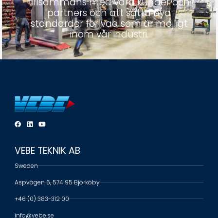
tillsammans med våra kunder och
partners och att sätta nya
standarder för vad som är möjligt
inom vår industri.
VEBE TEKNIK AB
Sweden
Aspvägen 6, 574 95 Björköby
+46 (0) 383-312 00
info@vebe.se