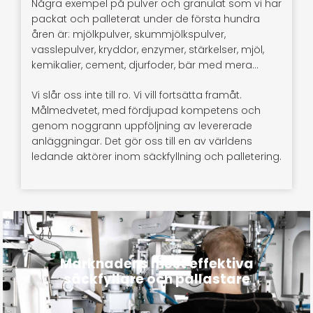
Några exempel på pulver och granulat som vi har
packat och palleterat under de första hundra
åren är: mjölkpulver, skummjölkspulver,
vasslepulver, kryddor, enzymer, stärkelser, mjöl,
kemikalier, cement, djurfoder, bär med mera…
Vi slår oss inte till ro. Vi vill fortsätta framåt.
Målmedvetet, med fördjupad kompetens och
genom noggrann uppföljning av levererade
anläggningar. Det gör oss till en av världens
ledande aktörer inom säckfyllning och palletering.
Marknadens mest effektiva
säckfyllare och pallastare