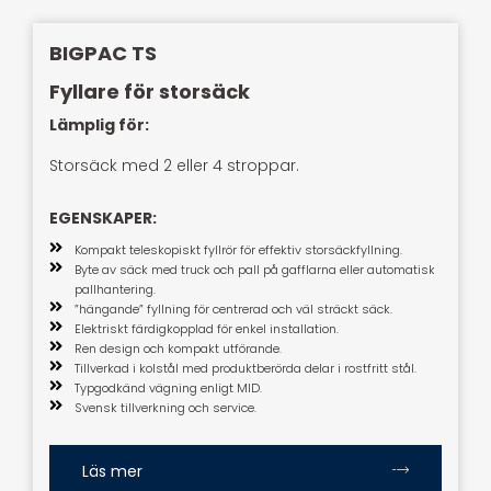
BIGPAC TS
Fyllare för storsäck
Lämplig för:
Storsäck med 2 eller 4 stroppar.
EGENSKAPER:
Kompakt teleskopiskt fyllrör för effektiv storsäckfyllning.
Byte av säck med truck och pall på gafflarna eller automatisk
pallhantering.
”hängande” fyllning för centrerad och väl sträckt säck.
Elektriskt färdigkopplad för enkel installation.
Ren design och kompakt utförande.
Tillverkad i kolstål med produktberörda delar i rostfritt stål.
Typgodkänd vägning enligt MID.
Svensk tillverkning och service.
Läs mer