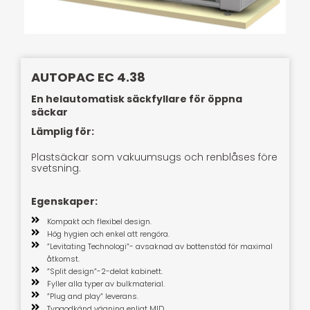
AUTOPAC EC 4.38
En helautomatisk säckfyllare för öppna
säckar
Lämplig för:
Plastsäckar som vakuumsugs och renblåses före
svetsning.
Egenskaper:
Kompakt och flexibel design.
Hög hygien och enkel att rengöra.
”Levitating Technologi”- avsaknad av bottenstöd för maximal
åtkomst.
”Split design”-2-delat kabinett.
Fyller alla typer av bulkmaterial.
”Plug and play” leverans.
Typgodkänd vägning enligt MID.