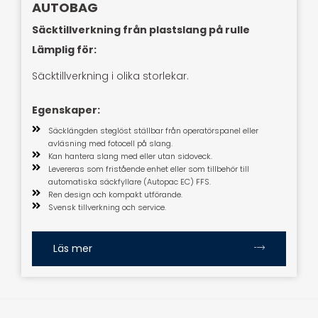
AUTOBAG
Säcktillverkning från plastslang på rulle
Lämplig för:
Säcktillverkning i olika storlekar.
Egenskaper:
Säcklängden steglöst ställbar från operatörspanel eller
avläsning med fotocell på slang.
Kan hantera slang med eller utan sidoveck.
Levereras som fristående enhet eller som tillbehör till
automatiska säckfyllare (Autopac EC) FFS.
Ren design och kompakt utförande.
Svensk tillverkning och service.
Läs mer