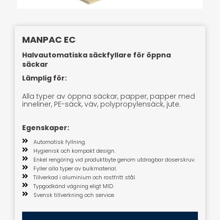
MANPAC EC
Halvautomatiska säckfyllare för öppna
säckar
Lämplig för:
Alla typer av öppna säckar, papper, papper med
inneliner, PE-säck, väv, polypropylensäck, jute.
Egenskaper:
Automatisk fyllning.
Hygienisk och kompakt design.
Enkel rengöring vid produktbyte genom utdragbar doserskruv.
Fyller alla typer av bulkmaterial.
Tillverkad i aluminium och rostfritt stål.
Typgodkänd vägning eligt MID.
Svensk tillverkning och service.