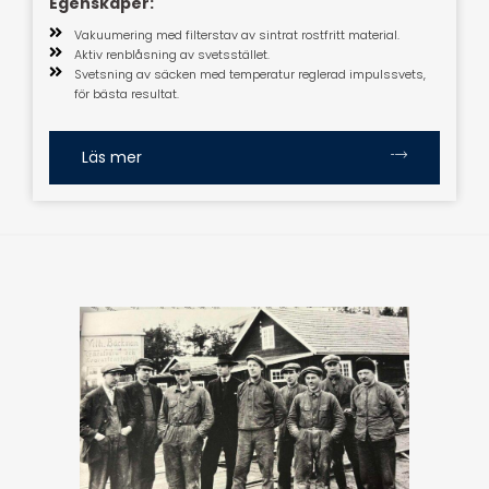
Egenskaper:
Vakuumering med filterstav av sintrat rostfritt material.
Aktiv renblåsning av svetsstället.
Svetsning av säcken med temperatur reglerad impulssvets,
för bästa resultat.
Läs mer