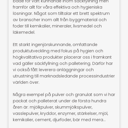
både för vårt kunnande inom säckfyllning men
framför allt för våra effektiva och hygieniska
lösningar. Något som tilltalar ett brett spektrum
av branscher inom allt från byggmaterial och
foder till kemikalier, mineraler, livsmedel och
läkemedel.
Ett starkt ingenjörskunnande, omfattande
produktutveckling med fokus på hygien och
högkvalitativa produkter placerar oss i framkant
vad gäller säckfyllning och palletering. Därför har
vi också fått leverera anläggningar och
utrustning till marknadsledande processindustrier
världen över.
Några exempel på pulver och granulat som vi har
packat och palleterat under de första hundra
åren är: mjölkpulver, skummjölkspulver,
vasslepulver, kryddor, enzymer, stärkelser, mjöl,
kemikalier, cement, djurfoder, bär med mera…