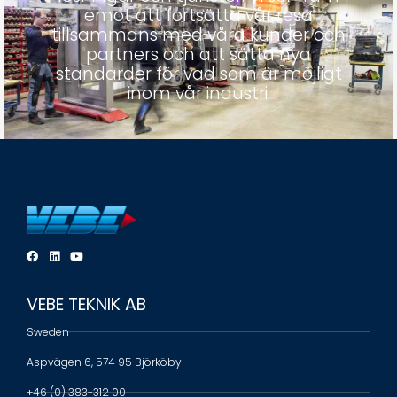
emot att fortsätta vår resa
tillsammans med våra kunder och
partners och att sätta nya
standarder för vad som är möjligt
inom vår industri.
VEBE TEKNIK AB
Sweden
Aspvägen 6, 574 95 Björköby
+46 (0) 383-312 00