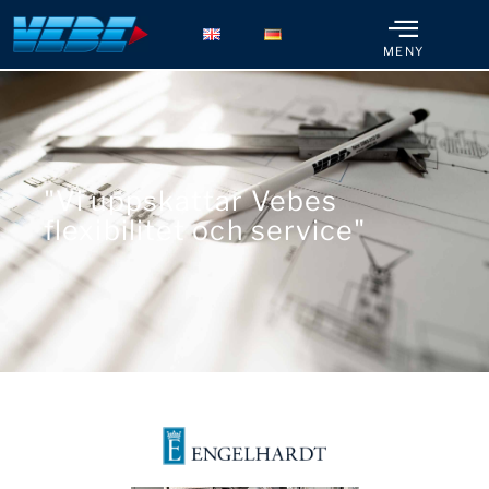
MENY
"Vi uppskattar Vebes
flexibilitet och service"