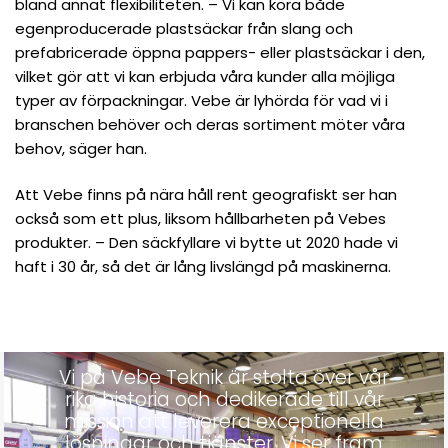
bland annat flexibiliteten. – Vi kan köra både
egenproducerade plastsäckar från slang och
prefabricerade öppna pappers- eller plastsäckar i den,
vilket gör att vi kan erbjuda våra kunder alla möjliga
typer av förpackningar. Vebe är lyhörda för vad vi i
branschen behöver och deras sortiment möter våra
behov, säger han.
Att Vebe finns på nära håll rent geografiskt ser han
också som ett plus, liksom hållbarheten på Vebes
produkter. – Den säckfyllare vi bytte ut 2020 hade vi
haft i 30 år, så det är lång livslängd på maskinerna.
Vi på Vebe Teknik är stolta över vår
rika historia och dedikerade till vår
mission att leverera exceptionella
lösningar och tjänster. Vi ser fram